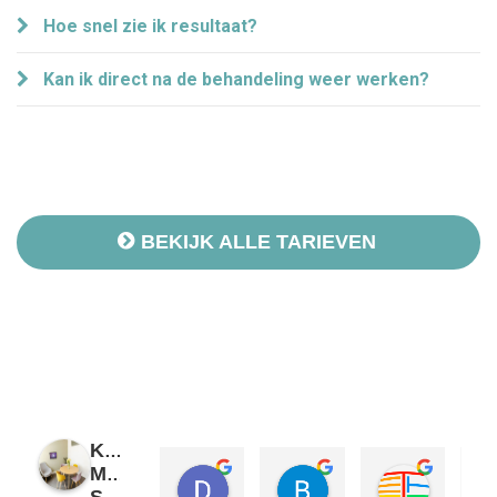
Hoe snel zie ik resultaat?
Kan ik direct na de behandeling weer werken?
BEKIJK ALLE TARIEVEN
Kliniek
Maikel
Daniela Ringelberg
Brigitte
Dimitry