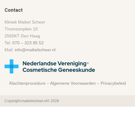
respe
botox. 
ct 
Mijn 
Contact
voor 
fronsri
Kliniek Maikel Scheer
hem 
mpel, 
Thomsonplein 10
en 
die 
2565KT Den Haag
voor 
best 
Tel:
070 – 323 85 52
mij is 
ernstig 
Mail:
info@maikelscheer.nl
er 
was, 
geen 
is 
ander 
inmidd
die ik 
els 
meer 
verdw
Klachtenprocedure
–
Algemene Voorwaarden
–
Privacybeleid
vertro
enen 
uw als 
en af 
Copyright maikelscheer.nl© 2026
het 
en toe 
gaat 
een 
om 
'onder
mijn 
houds
gezich
beurt' 