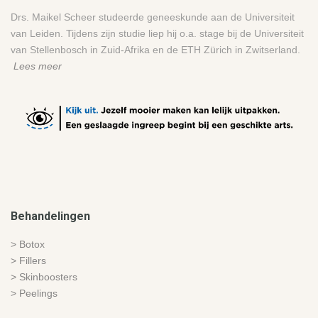
g, ook 
deling 
kt is 
Drs. Maikel Scheer studeerde geneeskunde aan de Universiteit
als ik 
weer 
en 
van Leiden. Tijdens zijn studie liep hij o.a. stage bij de Universiteit
het 
in 
hoe. 
van Stellenbosch in Zuid-Afrika en de ETH Zürich in Zwitserland.
niet 
goede 
Geen 
Lees meer
altijd 
en 
haar 
wil 
vertro
op 
horen 
uwde 
mijn 
🙂 en 
hande
hoofd 
dat is 
n en 
die 
exact 
kan 
eraan 
wat 
hem 
denkt 
een 
dan 
om 
profes
ook 
ergen
Behandelingen
sional 
van 
s 
hoort 
harte 
ander
> Botox
te 
aanbe
s heen 
> Fillers
doen. 
velen.
te 
> Skinboosters
Ik heb 
gaan 
> Peelings
veel 
voor 