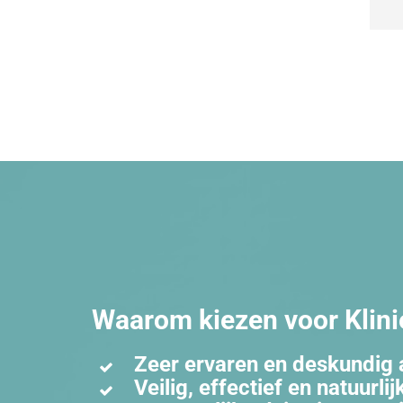
bet
pro
be
en 
Daa
eer
alt
wat
doe
hem
die
om 
nie
pra
Waarom kiezen voor Klini
dat
voo
Zeer ervaren en deskundig 
ma
Veilig, effectief en natuurlij