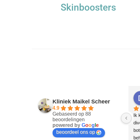
Skinboosters
Kliniek Maikel Scheer
4.9
Gebaseerd op 88
Ik 
beoordelingen
div
powered by
G
o
o
g
l
e
bot
beoordeel ons op
beh