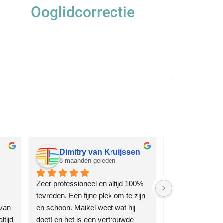
Ooglidcorrectie
Dimitry van Kruijssen
Moniqu
8 maanden geleden
8 maande
Zeer professioneel en altijd 100% 
Zeer profession
tevreden. Een fijne plek om te zijn 
arts. Ben al jaren
van 
en schoon. Maikel weet wat hij 
en altijd tevrede
tijd 
doet! en het is een vertrouwde 