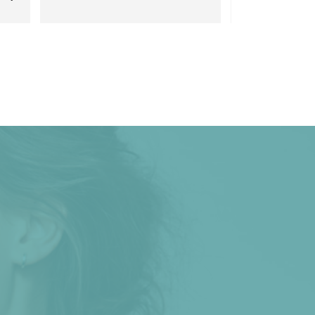
jke 
plek om naar toe te gaan. Hij 
luistert naar wat je wilt en geeft 
geen absurde adviezen, maar is 
reëel. De nazorg is goed en je 
lke 
krijgt altijd de details van wat 
gebruikt is en hoe. Geen haar op 
m 
mijn hoofd die eraan denkt om 
.
ergens anders heen te gaan voor 
botox. Mijn fronsrimpel, die best 
ernstig was, is inmiddels 
verdwenen en af en toe een 
'onderhoudsbeurt' met botox houdt 
het weg. Chapeau.