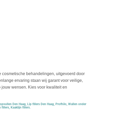
e cosmetische behandelingen, uitgevoerd door
nlange ervaring staan wij garant voor veilige,
op jouw wensen. Kies voor kwaliteit en
opvullen Den Haag
,
Lip fillers Den Haag
,
Profhilo
,
Wallen onder
fillers
,
Kaaklijn fillers
.